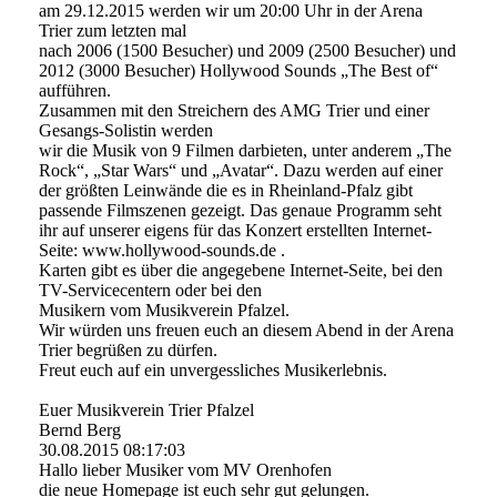
am 29.12.2015 werden wir um 20:00 Uhr in der Arena
Trier zum letzten mal
nach 2006 (1500 Besucher) und 2009 (2500 Besucher) und
2012 (3000 Besucher) Hollywood Sounds „The Best of“
aufführen.
Zusammen mit den Streichern des AMG Trier und einer
Gesangs-Solistin werden
wir die Musik von 9 Filmen darbieten, unter anderem „The
Rock“, „Star Wars“ und „Avatar“. Dazu werden auf einer
der größten Leinwände die es in Rheinland-Pfalz gibt
passende Filmszenen gezeigt. Das genaue Programm seht
ihr auf unserer eigens für das Konzert erstellten Internet-
Seite: www.hollywood-sounds.de .
Karten gibt es über die angegebene Internet-Seite, bei den
TV-Servicecentern oder bei den
Musikern vom Musikverein Pfalzel.
Wir würden uns freuen euch an diesem Abend in der Arena
Trier begrüßen zu dürfen.
Freut euch auf ein unvergessliches Musikerlebnis.
Euer Musikverein Trier Pfalzel
Bernd Berg
30.08.2015
08:17:03
Hallo lieber Musiker vom MV Orenhofen
die neue Homepage ist euch sehr gut gelungen.