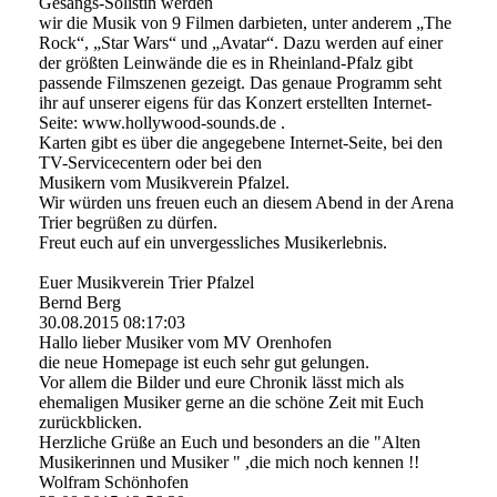
Gesangs-Solistin werden
wir die Musik von 9 Filmen darbieten, unter anderem „The
Rock“, „Star Wars“ und „Avatar“. Dazu werden auf einer
der größten Leinwände die es in Rheinland-Pfalz gibt
passende Filmszenen gezeigt. Das genaue Programm seht
ihr auf unserer eigens für das Konzert erstellten Internet-
Seite: www.hollywood-sounds.de .
Karten gibt es über die angegebene Internet-Seite, bei den
TV-Servicecentern oder bei den
Musikern vom Musikverein Pfalzel.
Wir würden uns freuen euch an diesem Abend in der Arena
Trier begrüßen zu dürfen.
Freut euch auf ein unvergessliches Musikerlebnis.
Euer Musikverein Trier Pfalzel
Bernd Berg
30.08.2015
08:17:03
Hallo lieber Musiker vom MV Orenhofen
die neue Homepage ist euch sehr gut gelungen.
Vor allem die Bilder und eure Chronik lässt mich als
ehemaligen Musiker gerne an die schöne Zeit mit Euch
zurückblicken.
Herzliche Grüße an Euch und besonders an die "Alten
Musikerinnen und Musiker " ,die mich noch kennen !!
Wolfram Schönhofen